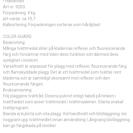
• Handtvätt
Art nr: 9203
Förpackning: 4 kg
pH-värde: ca 10,7
Källsortering: Förpackningen sorteras som hårdplast
COLOR-GUARD
Beskrivning
Många tvättmedel sliter på klädernas reflexer och fluorescerande
färg och försämrar med tiden dess funktion och därmed dess
synlighet i mörkret.
Varseltvätt är anpassat för plagg med reflexer, flourecerande färg
och flamskyddade plagg. Det är ett tvättmedel som tvättar rent
kläderna och är samtidigt skonsamt mot reflexer och den
flourecerande färgen.
Bruksanvisning:
Följ plaggens tvättråd. Dosera pulvret enligt tabell på hinken i
tvättfacket som avser tvättmedel i tvättmaskinen. Starta önskat
tvättprogram.
Blanda ej kulörta och vita plagg. Vid handtvätt och blötläggning; lös
noggrant upp tvättmedlet innan användning. Långvarig blötläggning
kan ge färgskada på textilier.