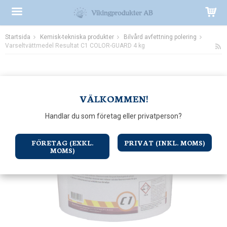
Startsida
Kemisk-tekniska produkter
Bilvård avfettning polering
Produkten har blivit tillagd i varukorgen
Varseltvättmedel Resultat C1 COLOR-GUARD 4 kg
VÄLKOMMEN!
Handlar du som företag eller privatperson?
FÖRETAG (EXKL.
PRIVAT (INKL. MOMS)
MOMS)