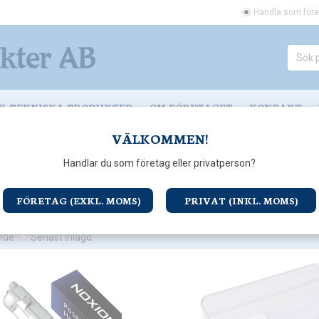
Handla som före
K-TEKNISKA PRODUKTER
OM FÖRETAGET
KONTAKT
VÄLKOMMEN!
Handlar du som företag eller privatperson?
FÖRETAG (EXKL. MOMS)
PRIVAT (INKL. MOMS)
ande
Senast inlagd