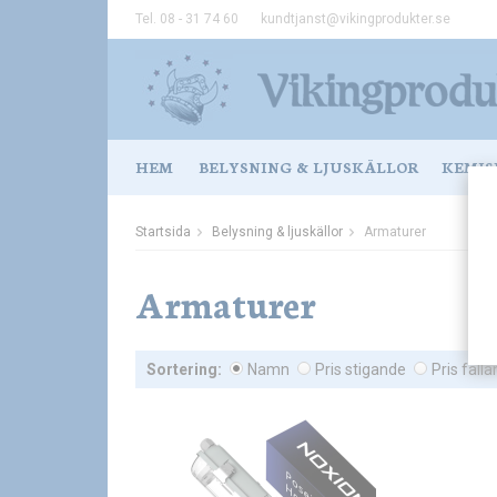
Tel. 08 - 31 74 60
kundtjanst@vikingprodukter.se
HEM
BELYSNING & LJUSKÄLLOR
KEMIS
Startsida
Belysning & ljuskällor
Armaturer
Armaturer
Sortering:
Namn
Pris stigande
Pris fall