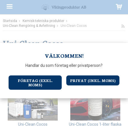
Startsida
Kemisk-tekniska produkter
Produkten har blivit tillagd i varukorgen
Uni-Clean Rengöring & Avfettning
Uni-Clean Cocos
Uni-Clean Cocos
Sortering:
VÄLKOMMEN!
Handlar du som företag eller privatperson?
FÖRETAG (EXKL.
PRIVAT (INKL. MOMS)
MOMS)
Uni-Clean Cocos
Uni-Clean Cocos 1-liter flaska