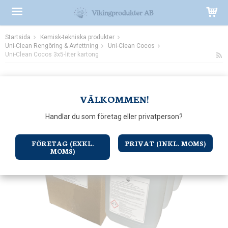
Startsida
Kemisk-tekniska produkter
Produkten har blivit tillagd i varukorgen
Uni-Clean Rengöring & Avfettning
Uni-Clean Cocos
Uni-Clean Cocos 3x5-liter kartong
VÄLKOMMEN!
Handlar du som företag eller privatperson?
FÖRETAG (EXKL.
PRIVAT (INKL. MOMS)
MOMS)