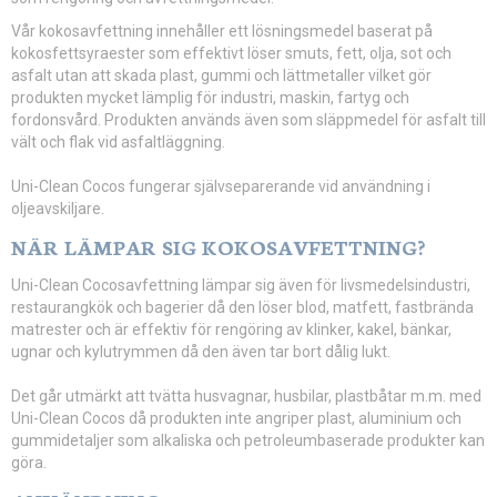
Vår kokosavfettning innehåller ett lösningsmedel baserat på
kokosfettsyraester som effektivt löser smuts, fett, olja, sot och
asfalt utan att skada plast, gummi och lättmetaller vilket gör
produkten mycket lämplig för industri, maskin, fartyg och
fordonsvård. Produkten används även som släppmedel för asfalt till
vält och flak vid asfaltläggning.
Uni-Clean Cocos fungerar självseparerande vid användning i
oljeavskiljare.
NÄR LÄMPAR SIG KOKOSAVFETTNING?
Uni-Clean Cocosavfettning lämpar sig även för livsmedelsindustri,
restaurangkök och bagerier då den löser blod, matfett, fastbrända
matrester och är effektiv för rengöring av klinker, kakel, bänkar,
ugnar och kylutrymmen då den även tar bort dålig lukt.
Det går utmärkt att tvätta husvagnar, husbilar, plastbåtar m.m. med
Uni-Clean Cocos då produkten inte angriper plast, aluminium och
gummidetaljer som alkaliska och petroleumbaserade produkter kan
göra.