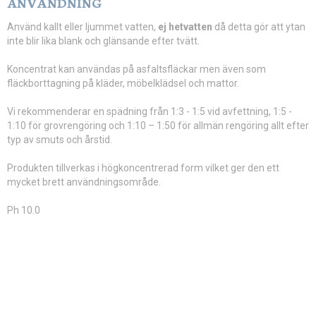
ANVÄNDNING
Använd kallt eller ljummet vatten,
ej hetvatten
då detta gör att ytan
inte blir lika blank och glänsande efter tvätt.
Koncentrat kan användas på asfaltsfläckar men även som
fläckborttagning på kläder, möbelklädsel och mattor.
Vi rekommenderar en spädning från 1:3 - 1:5 vid avfettning, 1:5 -
1:10 för grovrengöring och 1:10 – 1:50 för allmän rengöring allt efter
typ av smuts och årstid.
Produkten tillverkas i högkoncentrerad form vilket ger den ett
mycket brett användningsområde.
Ph 10.0