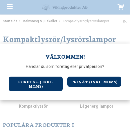
Startsida
Belysning & ljuskällor
Kompaktlysrör/lysrörslampor
Produkten har blivit tillagd i varukorgen
Kompaktlysrör/lysrörslampor
VÄLKOMMEN!
Handlar du som företag eller privatperson?
FÖRETAG (EXKL.
PRIVAT (INKL. MOMS)
MOMS)
Kompaktlysrör
Lågenergilampor
POPULÄRA PRODUKTER I