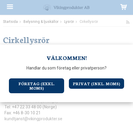
Startsida
Belysning & ljuskällor
Lysrör
Cirkellysrör
Produkten har blivit tillagd i varukorgen
Cirkellysrör
VÄLKOMMEN!
Till Kassan
Handlar du som företag eller privatperson?
FÖRETAG (EXKL.
PRIVAT (INKL. MOMS)
KONTAKTA OSS
MOMS)
Vikinghjälmen Produkter AB
Tel: +46 8-31 74 60 (Sverige)
Tel: +47 22 33 48 00 (Norge)
Fax: +46 8-30 10 21
kundtjanst@vikingprodukter.se