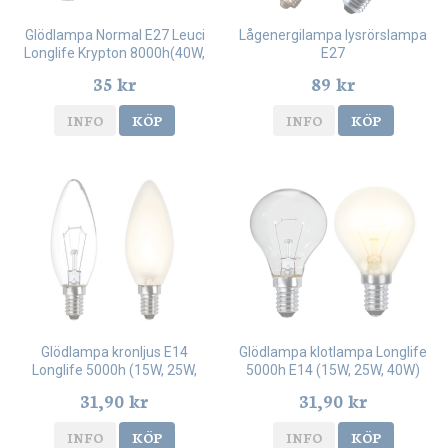
Glödlampa Normal E27 Leuci
Lågenergilampa lysrörslampa
Longlife Krypton 8000h(40W,
E27
60W, 75W, 100W)
35 kr
89 kr
INFO
KÖP
INFO
KÖP
Glödlampa kronljus E14
Glödlampa klotlampa Longlife
Longlife 5000h (15W, 25W,
5000h E14 (15W, 25W, 40W)
40W)
31,90 kr
31,90 kr
INFO
KÖP
INFO
KÖP