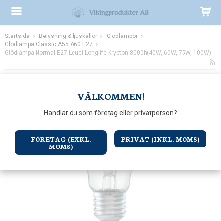
Startsida
Belysning & ljuskällor
Glödlampor
Produkten har blivit tillagd i varukorgen
Glödlampa Classic A55 A60 E27
Glödlampa Normal E27 Leuci Longlife Krypton 8000h(40W, 60W, 75W, 100W)
VÄLKOMMEN!
Handlar du som företag eller privatperson?
FÖRETAG (EXKL.
PRIVAT (INKL. MOMS)
MOMS)