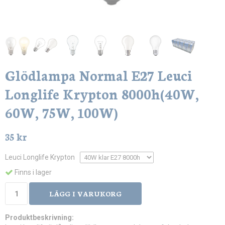
Glödlampa Normal E27 Leuci
Longlife Krypton 8000h(40W,
60W, 75W, 100W)
35 kr
Leuci Longlife Krypton
Finns i lager
LÄGG I VARUKORG
Produktbeskrivning: