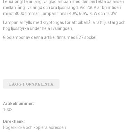
Leuci longlife är långlivs glödlampan med den perfekta balansen
mellan lång livslängd och bra ljusmängd. Vid 230V är brinntiden
minst 8000 timmar. Lampan finns i 40W, 60W, 75W och 100W.
Lampan är fylld med kryptongas för att bibehålla rätt ljusfärg och
hög ljusstyrka under hela livslängden.
Glödlampor av denna artikel finns med E27 sockel.
LÄGG I ÖNSKELISTA
Artikelnummer:
1002
Direktlänk:
Högerklicka och kopiera adressen