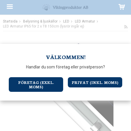
Startsida
Belysning & ljuskällor
LED
LED Armatur
Produkten har blivit tillagd i varukorgen
LED Armatur IP65 för 2 x T8 150cm (lysrör ingår ej)
VÄLKOMMEN!
Handlar du som företag eller privatperson?
FÖRETAG (EXKL.
PRIVAT (INKL. MOMS)
MOMS)