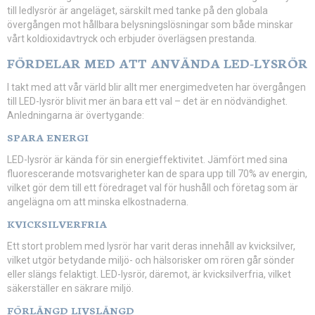
till ledlysrör är angeläget, särskilt med tanke på den globala
övergången mot hållbara belysningslösningar som både minskar
vårt koldioxidavtryck och erbjuder överlägsen prestanda.
FÖRDELAR MED ATT ANVÄNDA LED-LYSRÖR
I takt med att vår värld blir allt mer energimedveten har övergången
till LED-lysrör blivit mer än bara ett val – det är en nödvändighet.
Anledningarna är övertygande:
SPARA ENERGI
LED-lysrör är kända för sin energieffektivitet. Jämfört med sina
fluorescerande motsvarigheter kan de spara upp till 70% av energin,
vilket gör dem till ett föredraget val för hushåll och företag som är
angelägna om att minska elkostnaderna.
KVICKSILVERFRIA
Ett stort problem med lysrör har varit deras innehåll av kvicksilver,
vilket utgör betydande miljö- och hälsorisker om rören går sönder
eller slängs felaktigt. LED-lysrör, däremot, är kvicksilverfria, vilket
säkerställer en säkrare miljö.
FÖRLÄNGD LIVSLÄNGD