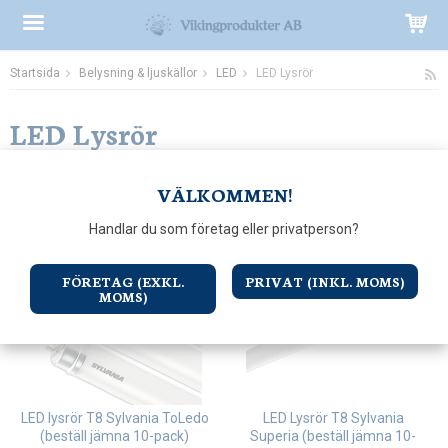
Startsida
Belysning & ljuskällor
LED
LED Lysrör
Produkten har blivit tillagd i varukorgen
LED Lysrör
Sortering:
VÄLKOMMEN!
Handlar du som företag eller privatperson?
FÖRETAG (EXKL.
PRIVAT (INKL. MOMS)
MOMS)
LED lysrör T8 Sylvania ToLedo
LED Lysrör T8 Sylvania
(beställ jämna 10-pack)
Superia (beställ jämna 10-