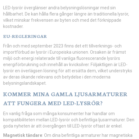
LED-lysrör överglänser andra belysningslösningar med sin
hållbarhet. De kan hålla flera gånger längre än traditionella lysrör,
vilket minskar frekvensen av byten och med det förknippade
kostnader.
EU-REGLERINGAR
Från och med september 2023 finns det ett tillverknings- och
importförbud av lysrör i Europeiska unionen. Orsaken är främst
miljö och energi relaterade till vanliga fluorescerande lysrörs
energiförbrukning och innehåll av kvicksilver. Följaktligen är LED-
lysrör en överlägsen lösning för att ersätta dem, vilket understryks
av deras ökande relevans och betydelse i den moderna
belysningslandskapet.
KOMMER MINA GAMLA LJUSARMATURER
ATT FUNGERA MED LED-LYSRÖR?
En vanlig fråga som många konsumenter har handlar om
kompatibiliteten mellan LED-lysrör och befintliga ljusarmaturer. Den
goda nyheten är att övergången till LED-lysrör oftast är enkel.
Magnetisk tändare
: Om dina befintliga armaturer har magnetiska