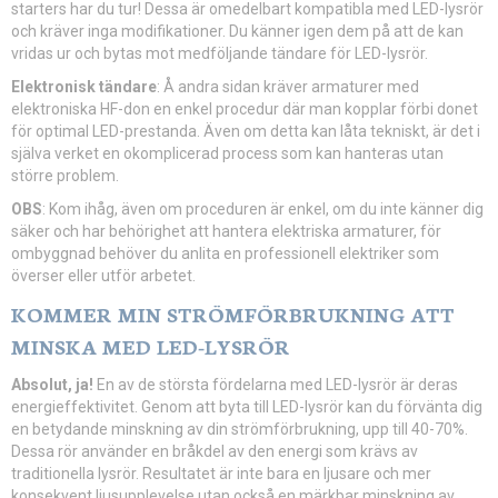
starters har du tur! Dessa är omedelbart kompatibla med LED-lysrör
och kräver inga modifikationer. Du känner igen dem på att de kan
vridas ur och bytas mot medföljande tändare för LED-lysrör.
Elektronisk tändare
: Å andra sidan kräver armaturer med
elektroniska HF-don en enkel procedur där man kopplar förbi donet
för optimal LED-prestanda. Även om detta kan låta tekniskt, är det i
själva verket en okomplicerad process som kan hanteras utan
större problem.
OBS
: Kom ihåg, även om proceduren är enkel, om du inte känner dig
säker och har behörighet att hantera elektriska armaturer, för
ombyggnad behöver du anlita en professionell elektriker som
överser eller utför arbetet.
KOMMER MIN STRÖMFÖRBRUKNING ATT
MINSKA MED LED-LYSRÖR
Absolut, ja!
En av de största fördelarna med LED-lysrör är deras
energieffektivitet. Genom att byta till LED-lysrör kan du förvänta dig
en betydande minskning av din strömförbrukning, upp till 40-70%.
Dessa rör använder en bråkdel av den energi som krävs av
traditionella lysrör. Resultatet är inte bara en ljusare och mer
konsekvent ljusupplevelse utan också en märkbar minskning av