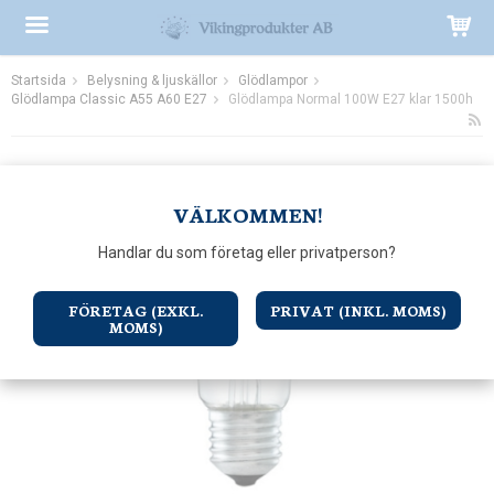
Startsida
Belysning & ljuskällor
Glödlampor
Produkten har blivit tillagd i varukorgen
Glödlampa Classic A55 A60 E27
Glödlampa Normal 100W E27 klar 1500h
VÄLKOMMEN!
Handlar du som företag eller privatperson?
FÖRETAG (EXKL.
PRIVAT (INKL. MOMS)
MOMS)