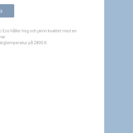
G
-Eco håller hög och jämn kvalitet med en
mar.
färgtemperatur på 2800 K.