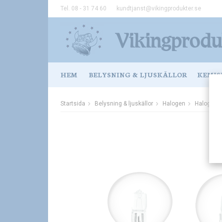
Tel. 08 - 31 74 60
kundtjanst@vikingprodukter.se
HEM
BELYSNING & LJUSKÄLLOR
KEMIS
Startsida
Belysning & ljuskällor
Halogen
Halogen 