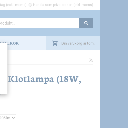
tag (exkl. moms)
Handla som privatperson (inkl. moms)
VILLKOR
Din varukorg är tom!
ic Klotlampa (18W,
)