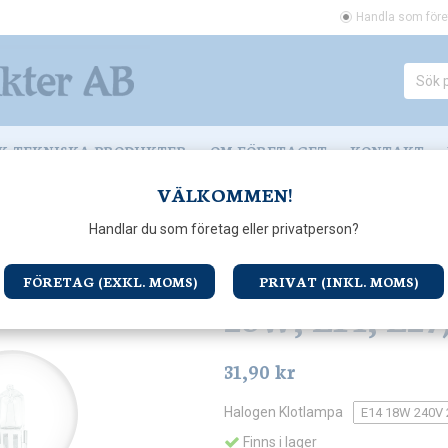
Handla som före
K-TEKNISKA PRODUKTER
OM FÖRETAGET
KONTAKT
VÄLKOMMEN!
Glödlampor
Halogen Classic Klotlampa (18W, 28W, E14, E27)
Handlar du som företag eller privatperson?
Halogen Class
FÖRETAG (EXKL. MOMS)
PRIVAT (INKL. MOMS)
28W, E14, E27
31,90 kr
Halogen Klotlampa
Finns i lager