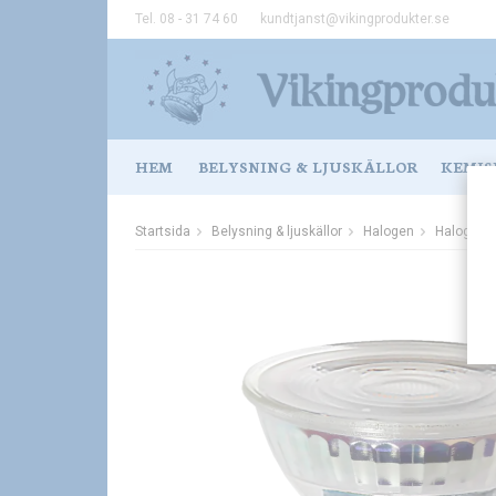
Tel. 08 - 31 74 60
kundtjanst@vikingprodukter.se
HEM
BELYSNING & LJUSKÄLLOR
KEMIS
Startsida
Belysning & ljuskällor
Halogen
Halogen L