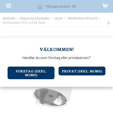
Startsida
Belysning & ljuskällor
Lysrör
Glimtändare till lysrör
Produkten har blivit tillagd i varukorgen
Glimtändare FS-22 4-22W Serie
VÄLKOMMEN!
Handlar du som företag eller privatperson?
FÖRETAG (EXKL.
PRIVAT (INKL. MOMS)
MOMS)