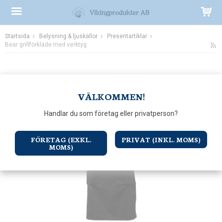
Startsida
Belysning & ljuskällor
Presentartiklar
Produkten har blivit tillagd i varukorgen
Bear grillförkläde med verktyg
VÄLKOMMEN!
Handlar du som företag eller privatperson?
FÖRETAG (EXKL.
PRIVAT (INKL. MOMS)
MOMS)