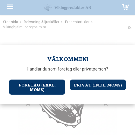
Startsida
Belysning & ljuskällor
Presentartiklar
Produkten har blivit tillagd i varukorgen
Vikinghjälm logotype m.m.
VÄLKOMMEN!
Handlar du som företag eller privatperson?
FÖRETAG (EXKL.
PRIVAT (INKL. MOMS)
MOMS)