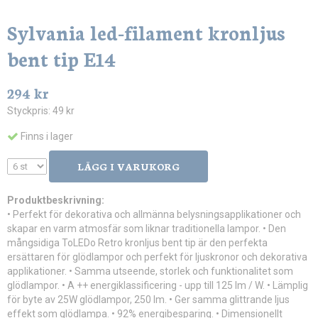
Sylvania led-filament kronljus
bent tip E14
294 kr
Styckpris:
49 kr
Finns i lager
LÄGG I VARUKORG
Produktbeskrivning:
• Perfekt för dekorativa och allmänna belysningsapplikationer och
skapar en varm atmosfär som liknar traditionella lampor. • Den
mångsidiga ToLEDo Retro kronljus bent tip är den perfekta
ersättaren för glödlampor och perfekt för ljuskronor och dekorativa
applikationer. • Samma utseende, storlek och funktionalitet som
glödlampor. • A ++ energiklassificering - upp till 125 lm / W. • Lämplig
för byte av 25W glödlampor, 250 lm. • Ger samma glittrande ljus
effekt som glödlampa. • 92% energibesparing. • Dimensionellt