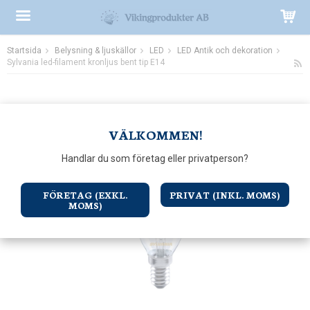
Startsida
Belysning & ljuskällor
LED
LED Antik och dekoration
Produkten har blivit tillagd i varukorgen
Sylvania led-filament kronljus bent tip E14
VÄLKOMMEN!
Handlar du som företag eller privatperson?
FÖRETAG (EXKL.
PRIVAT (INKL. MOMS)
MOMS)