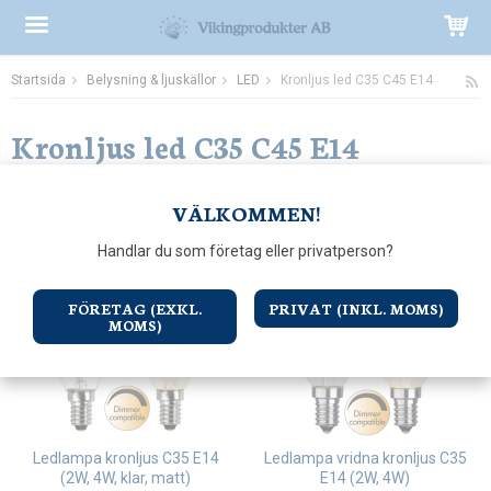
Startsida
Belysning & ljuskällor
LED
Kronljus led C35 C45 E14
Produkten har blivit tillagd i varukorgen
Kronljus led C35 C45 E14
Sortering:
VÄLKOMMEN!
Handlar du som företag eller privatperson?
FÖRETAG (EXKL.
PRIVAT (INKL. MOMS)
MOMS)
Ledlampa kronljus C35 E14
Ledlampa vridna kronljus C35
(2W, 4W, klar, matt)
E14 (2W, 4W)