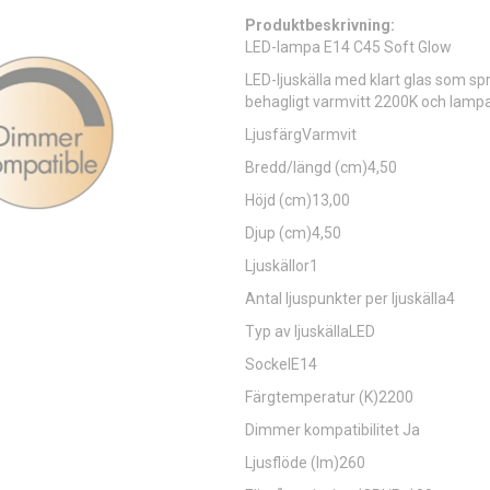
Produktbeskrivning:
LED-lampa E14 C45 Soft Glow
LED-ljuskälla med klart glas som sp
behagligt varmvitt 2200K och lamp
LjusfärgVarmvit
Bredd/längd (cm)4,50
Höjd (cm)13,00
Djup (cm)4,50
Ljuskällor1
Antal ljuspunkter per ljuskälla4
Typ av ljuskällaLED
SockelE14
Färgtemperatur (K)2200
Dimmer kompatibilitet Ja
Ljusflöde (lm)260