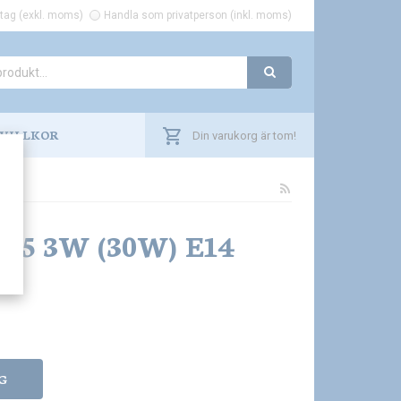
tag (exkl. moms)
Handla som privatperson (inkl. moms)
VILLKOR
Din varukorg är tom!
C45 3W (30W) E14
G