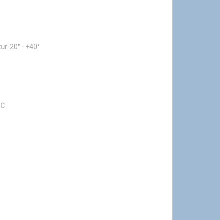
r-20° - +40°
AC