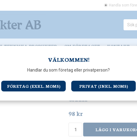
Handla som före
K-TEKNISKA PRODUKTER
OM FÖRETAGET
KONTAKT
VÄLKOMMEN!
C35 C45 E14
Kronljus Led C45 3W (30W) E14 dim
Handlar du som företag eller privatperson?
Kronljus Led 
FÖRETAG (EXKL. MOMS)
PRIVAT (INKL. MOMS)
dim
98 kr
LÄGG I VARUKOR