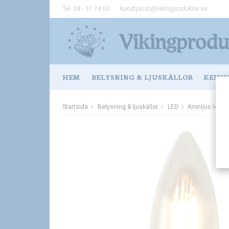
Tel. 08 - 31 74 60
kundtjanst@vikingprodukter.se
HEM
BELYSNING & LJUSKÄLLOR
KEMIS
Startsida
Belysning & ljuskällor
LED
Kronljus led 