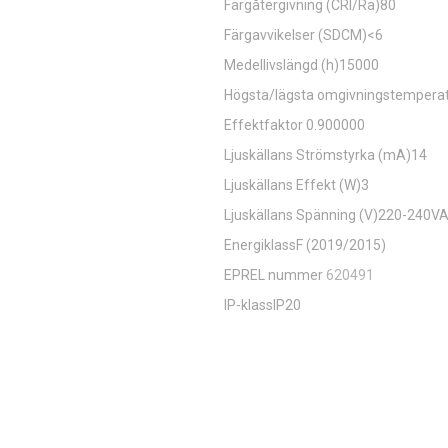
Färgåtergivning (CRI/Ra)80
Färgavvikelser (SDCM)<6
Medellivslängd (h)15000
Högsta/lägsta omgivningstemperatu
Effektfaktor 0.900000
Ljuskällans Strömstyrka (mA)14
Ljuskällans Effekt (W)3
Ljuskällans Spänning (V)220-240V
EnergiklassF (2019/2015)
EPREL nummer
620491
IP-klassIP20