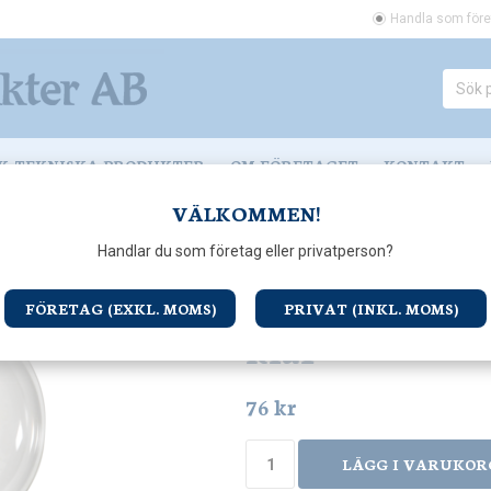
Handla som före
K-TEKNISKA PRODUKTER
OM FÖRETAGET
KONTAKT
VÄLKOMMEN!
 G95
Globlampa LED G95 470lm E27 klar
Handlar du som företag eller privatperson?
Globlampa LE
FÖRETAG (EXKL. MOMS)
PRIVAT (INKL. MOMS)
klar
76 kr
LÄGG I VARUKOR