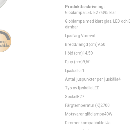
Produktbeskrivning:
Globlampa LED E27 G95 klar.
Globlampa med klart glas, LED och
dimbar.
Ljusfärg Varmvit
Bredd/längd (cm)9,50
Höjd (cm)14,50
Djup (cm)9,50
Ljuskällor1
Antal ljuspunkter per ljuskälla4
Typ av ljuskällaLED
SockelE27
Färgtemperatur (K)2700
Motsvarar glödlampa40W
Dimmer kompatibilitetJa