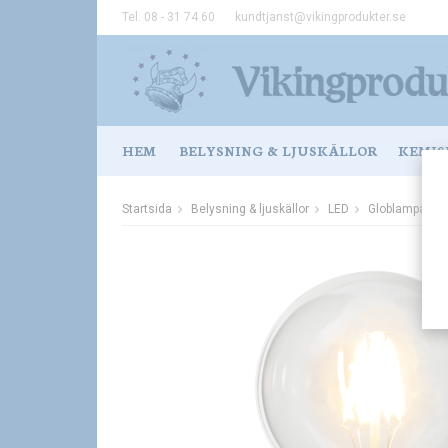
Tel. 08 - 31 74 60
kundtjanst@vikingprodukter.se
HEM
BELYSNING & LJUSKÄLLOR
KEMIS
Startsida
Belysning & ljuskällor
LED
Globlampa led