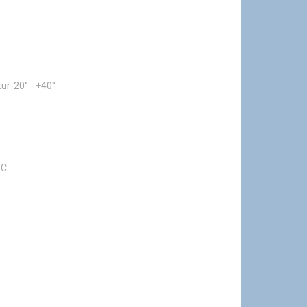
r-20° - +40°
AC