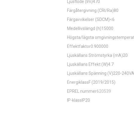
Ljusflöde (lm)470
Färgåtergivning (CRI/Ra)80
Färgavvikelser (SDCM)<6
Medellivslängd (h)15000
Högsta/lägsta omgivningstemperatu
Effektfaktor0.900000
Ljuskällans Strömstyrka (mA)20
Ljuskällans Effekt (W)4.7
Ljuskällans Spänning (V)220-240V
EnergiklassF (2019/2015)
EPREL nummer
620539
IP-klassIP20