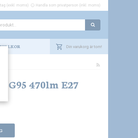
tag (exkl. moms)
Handla som privatperson (inkl. moms)
VILLKOR
Din varukorg är tom!
D G95 470lm E27
G