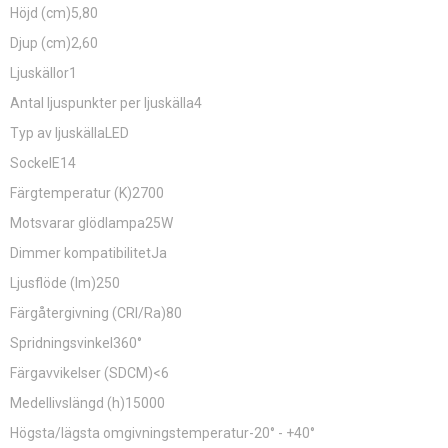
Höjd (cm)5,80
Djup (cm)2,60
Ljuskällor1
Antal ljuspunkter per ljuskälla4
Typ av ljuskällaLED
SockelE14
Färgtemperatur (K)2700
Motsvarar glödlampa25W
Dimmer kompatibilitetJa
Ljusflöde (lm)250
Färgåtergivning (CRI/Ra)80
Spridningsvinkel360°
Färgavvikelser (SDCM)<6
Medellivslängd (h)15000
Högsta/lägsta omgivningstemperatur-20° - +40°