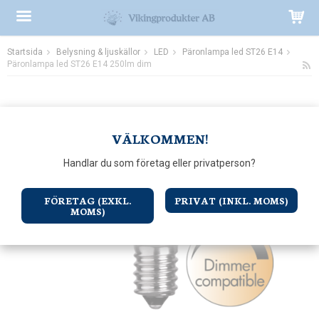
Startsida
Belysning & ljuskällor
LED
Päronlampa led ST26 E14
Produkten har blivit tillagd i varukorgen
Päronlampa led ST26 E14 250lm dim
VÄLKOMMEN!
Handlar du som företag eller privatperson?
FÖRETAG (EXKL.
PRIVAT (INKL. MOMS)
MOMS)