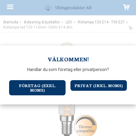
Startsida
Belysning & ljuskällor
LED
Rörlampa T20 E14 - T30 E27
Produkten har blivit tillagd i varukorgen
Rörlampa led T20 115mm 150lm E14 dim
VÄLKOMMEN!
Handlar du som företag eller privatperson?
FÖRETAG (EXKL.
PRIVAT (INKL. MOMS)
MOMS)