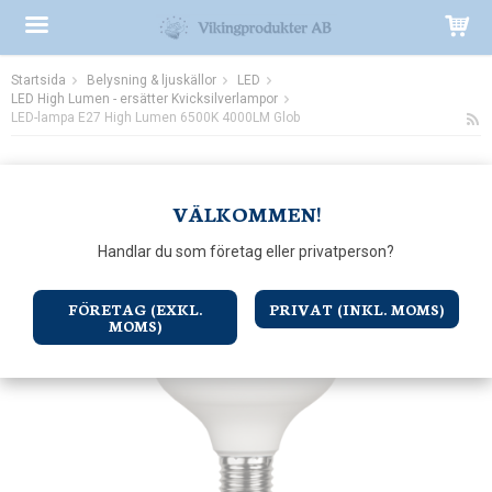
Startsida
Belysning & ljuskällor
LED
Produkten har blivit tillagd i varukorgen
LED High Lumen - ersätter Kvicksilverlampor
LED-lampa E27 High Lumen 6500K 4000LM Glob
VÄLKOMMEN!
Handlar du som företag eller privatperson?
FÖRETAG (EXKL.
PRIVAT (INKL. MOMS)
MOMS)