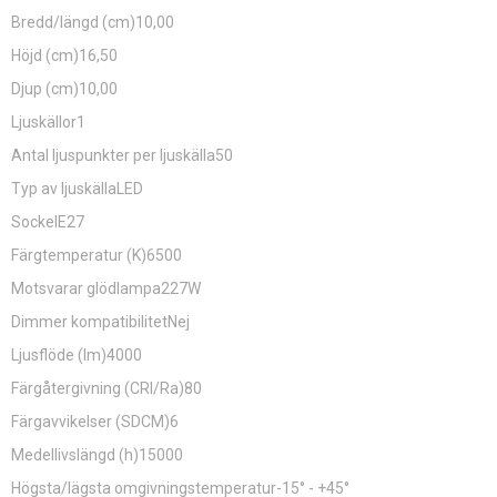
Bredd/längd (cm)10,00
Höjd (cm)16,50
Djup (cm)10,00
Ljuskällor1
Antal ljuspunkter per ljuskälla50
Typ av ljuskällaLED
SockelE27
Färgtemperatur (K)6500
Motsvarar glödlampa227W
Dimmer kompatibilitetNej
Ljusflöde (lm)4000
Färgåtergivning (CRI/Ra)80
Färgavvikelser (SDCM)6
Medellivslängd (h)15000
Högsta/lägsta omgivningstemperatur-15° - +45°