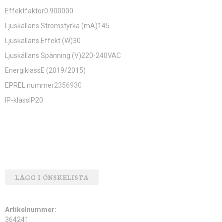
Effektfaktor0.900000
Ljuskällans Strömstyrka (mA)145
Ljuskällans Effekt (W)30
Ljuskällans Spänning (V)220-240VAC
EnergiklassE (2019/2015)
EPREL nummer
2356930
IP-klassIP20
LÄGG I ÖNSKELISTA
Artikelnummer:
364241