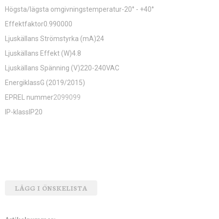
Högsta/lägsta omgivningstemperatur-20° - +40°
Effektfaktor0.990000
Ljuskällans Strömstyrka (mA)24
Ljuskällans Effekt (W)4.8
Ljuskällans Spänning (V)220-240VAC
EnergiklassG (2019/2015)
EPREL nummer
2099099
IP-klassIP20
LÄGG I ÖNSKELISTA