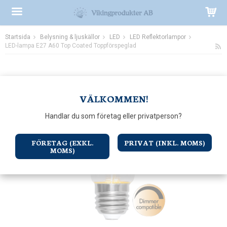
Startsida
Belysning & ljuskällor
LED
LED Reflektorlampor
Produkten har blivit tillagd i varukorgen
LED-lampa E27 A60 Top Coated Toppförspeglad
VÄLKOMMEN!
Handlar du som företag eller privatperson?
FÖRETAG (EXKL.
PRIVAT (INKL. MOMS)
MOMS)