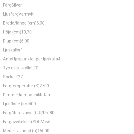
FärgSilver
LjusfärgVarmvit
Bredd/längd (cm)6,00
Höjd (cm)10,70
Djup (cm)6,00
Ljuskällor1
Antal ljuspunkter per ljuskälla4
Typ av ljuskällaLED
SockelE27
Färgtemperatur (K)2700
Dimmer kompatibilitetJa
Ljusflöde (lm)400
Färgåtergivning (CRI/Ra)80
Färgavvikelser (SDCM)<6
Medellivslängd (h)15000