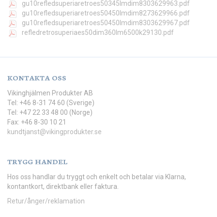
gu10refledsuperiaretroes50345lmdim8303629963.pdf
gu10refledsuperiaretroes50450lmdim8273629966.pdf
gu10refledsuperiaretroes50450lmdim8303629967.pdf
refledretrosuperiaes50dim360lm6500k29130.pdf
KONTAKTA OSS
Vikinghjälmen Produkter AB
Tel: +46 8-31 74 60 (Sverige)
Tel: +47 22 33 48 00 (Norge)
Fax: +46 8-30 10 21
kundtjanst@vikingprodukter.se
TRYGG HANDEL
Hos oss handlar du tryggt och enkelt och betalar via Klarna,
kontantkort, direktbank eller faktura.
Retur/ånger/reklamation