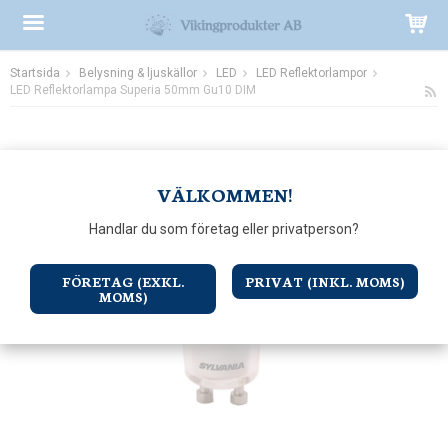
Startsida
Belysning & ljuskällor
LED
LED Reflektorlampor
Produkten har blivit tillagd i varukorgen
LED Reflektorlampa Superia 50mm Gu10 DIM
VÄLKOMMEN!
Handlar du som företag eller privatperson?
FÖRETAG (EXKL.
PRIVAT (INKL. MOMS)
MOMS)