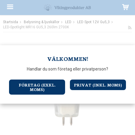
Startsida
Belysning & ljuskällor
LED
LED Spot 12V Gu5,3
Produkten har blivit tillagd i varukorgen
LED-Spotlight MR16 GU5,3 260lm 2700K
VÄLKOMMEN!
Handlar du som företag eller privatperson?
FÖRETAG (EXKL.
PRIVAT (INKL. MOMS)
MOMS)