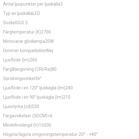
Antal ljuspunkter per ljuskälla3
Typ av ljuskällaLED
SockelGU5.3
Färgtemperatur (K)2700
Motsvarar glödlampa20W
Dimmer kompatibilitetNej
Ljusflöde (lm)260
Färgåtergivning (CRI/Ra)80
Spridningsvinkel36°
Ljusflöde i en 120° ljuskägla (lm)240
Ljusflöde i en 90° ljuskägla (lm)210
Ljusstyrka (cd)520
Färgavvikelser (SDCM)<6
Medellivslängd (h)15000
Högsta/lägsta omgivningstemperatur-20° - +40°